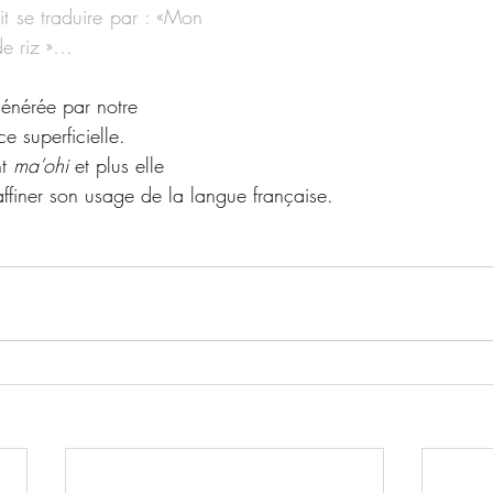
it se traduire par : «Mon 
e riz »…
générée par notre 
ce superficielle.
t 
ma’ohi
 et plus elle 
affiner son usage de la langue française. 