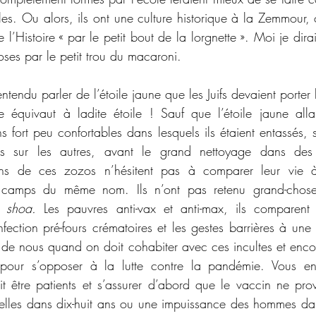
es. Ou alors, ils ont une culture historique à la Zemmour,
 l’Histoire « par le petit bout de la lorgnette ». Moi je dirai
oses par le petit trou du macaroni.
tendu parler de l’étoile jaune que les Juifs devaient porter b
e équivaut à ladite étoile ! Sauf que l’étoile jaune alla
 fort peu confortables dans lesquels ils étaient entassés, 
ns sur les autres, avant le grand nettoyage dans des
ins de ces zozos n’hésitent pas à comparer leur vie à 
 camps du même nom. Ils n’ont pas retenu grand-chose 
a 
shoa.
 Les pauvres anti-vax et anti-max, ils comparent l
ection pré-fours crématoires et les gestes barrières à une d
 de nous quand on doit cohabiter avec ces incultes et encor
e pour s’opposer à la lutte contre la pandémie. Vous e
ait être patients et s’assurer d’abord que le vaccin ne pr
selles dans dix-huit ans ou une impuissance des hommes da