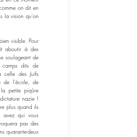
 comme on dit en 
s la vision qu’on 
ien visible. Pour 
it aboutir à des 
se soulageant de 
 camps dits de 
celle des Juifs 
de l’école, de 
a petite piqûre 
ictature nazie ! 
e plus quand ils 
n avez qui vous 
ovoquera pas des 
ns quarante-deux 