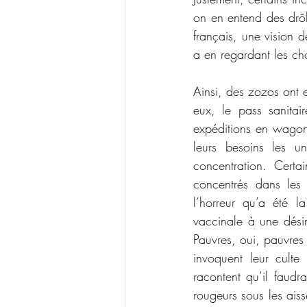
on en entend des drôl
français, une vision de
a en regardant les ch
Ainsi, des zozos ont en
eux, le pass sanitair
expéditions en wagons
leurs besoins les u
concentration. Certa
concentrés dans les
l’horreur qu’a été l
vaccinale à une désinf
Pauvres, oui, pauvres
invoquent leur cult
racontent qu’il faudr
rougeurs sous les ais