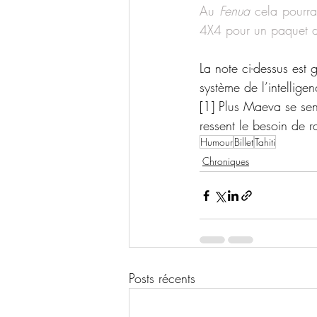
Au 
Fenua
 cela pourra
4X4 pour un paquet d
La note ci-dessus est 
système de l’intelligen
[1] Plus Maeva se sen
ressent le besoin de r
Humour
Billet
Tahiti
Chroniques
Posts récents