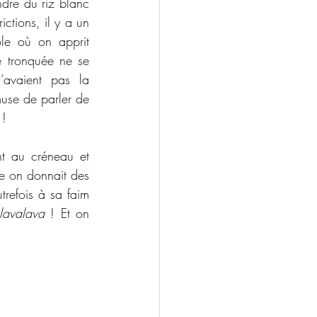
dre du riz blanc 
ctions, il y a un 
le où on apprit 
e tronquée ne se 
’avaient pas la 
muse de parler de 
!   
nt au créneau et 
le on donnait des 
refois à sa faim 
lavalava 
! Et on 