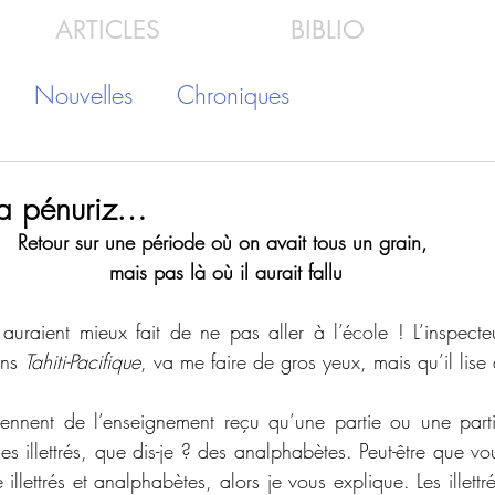
ARTICLES
BIBLIO
Nouvelles
Chroniques
la pénuriz…
Retour sur une période où on avait tous un grain, 
mais pas là où il aurait fallu
ls auraient mieux fait de ne pas aller à l’école ! L’inspect
ns 
Tahiti-Pacifique
, va me faire de gros yeux, mais qu’il lis
iennent de l’enseignement reçu qu’une partie ou une parti
s illettrés, que dis-je ? des analphabètes. Peut-être que vo
 illettrés et analphabètes, alors je vous explique. Les illettré