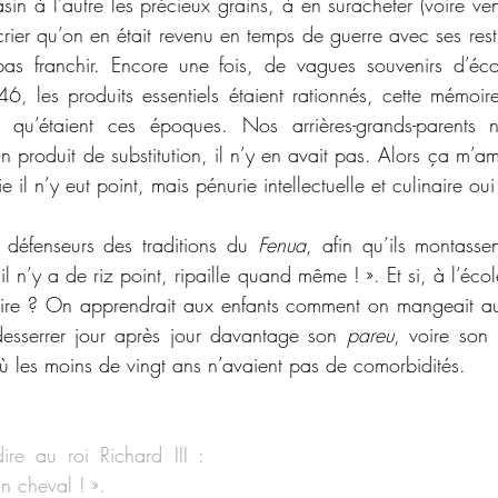
in à l’autre les précieux grains, à en suracheter (voire ven
rier qu’on en était revenu en temps de guerre avec ses restri
 pas franchir. Encore une fois, de vagues souvenirs d’éco
, les produits essentiels étaient rationnés, cette mémoir
 qu’étaient ces époques. Nos arrières-grands-parents n
 un produit de substitution, il n’y en avait pas. Alors ça m’a
 il n’y eut point, mais pénurie intellectuelle et culinaire oui 
s défenseurs des traditions du 
Fenua
, afin qu’ils montasse
s’il n’y a de riz point, ripaille quand même ! ». Et si, à l’éco
naire ? On apprendrait aux enfants comment on mangeait aut
desserrer jour après jour davantage son 
pareu
, voire son 
où les moins de vingt ans n’avaient pas de comorbidités.
ire au roi Richard III : 
 cheval ! ».