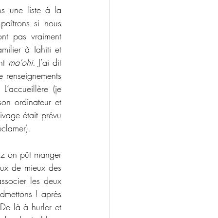
 une liste à la 
paîtrons si nous 
nt pas vraiment 
lier à Tahiti et 
nt 
ma'ohi
. J’ai dit 
e renseignements 
’accueillère (je 
on ordinateur et 
vage était prévu 
clamer).
riz on pût manger 
eux de mieux des 
ssocier les deux 
dmettons ! après 
e là à hurler et 