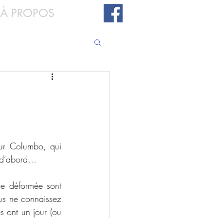
À PROPOS
eur Columbo, qui 
e d’abord…
e déformée sont 
us ne connaissez 
s ont un jour (ou 