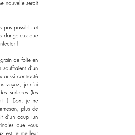
e nouvelle serait 
s pas possible et 
lus dangereux que 
nfecter !
grain de folie en 
ouffraient d’un 
 aussi contracté 
us voyez, je n’ai 
s surfaces (les 
t !). Bon, je ne 
armesan, plus de 
it d’un coup (un 
tinales que vous 
 est le meilleur 