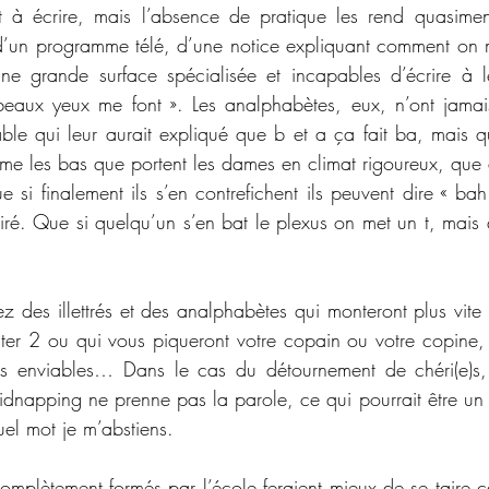
et à écrire, mais l’absence de pratique les rend quasimen
 d’un programme télé, d’une notice expliquant comment on
ne grande surface spécialisée et incapables d’écrire à le
beaux yeux me font ». Les analphabètes, eux, n’ont jamai
le qui leur aurait expliqué que b et a ça fait ba, mais 
mme les bas que portent les dames en climat rigoureux, qu
e si finalement ils s’en contrefichent ils peuvent dire « ba
spiré. Que si quelqu’un s’en bat le plexus on met un t, mais
ez des illettrés et des analphabètes qui monteront plus vite
ster 2 ou qui vous piqueront votre copain ou votre copine, 
rs enviables… Dans le cas du détournement de chéri(e)s, t
kidnapping ne prenne pas la parole, ce qui pourrait être u
el mot je m’abstiens.
ncomplètement formés par l’école feraient mieux de se taire 