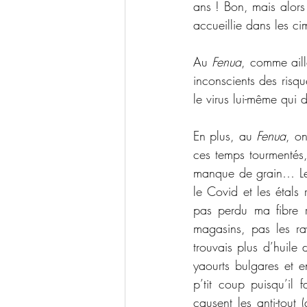
ans ! Bon, mais alors 
accueillie dans les c
Au 
Fenua
, comme aille
inconscients des risqu
le virus lui-même qui d
En plus, au 
Fenua
, on
ces temps tourmentés
manque de grain… Les 
le Covid et les étals 
pas perdu ma fibre r
magasins, pas les ray
trouvais plus d’huile
yaourts bulgares et e
p’tit coup puisqu’il 
causent les anti-tout 