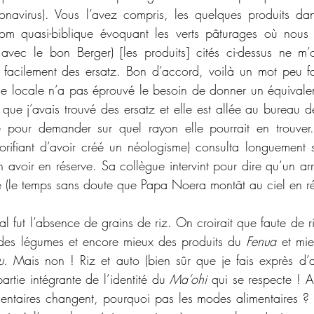
navirus). Vous l’avez compris, les quelques produits dans
nom quasi-biblique évoquant les verts pâturages où nous 
vec le bon Berger) [les produits] cités ci-dessus ne m’o
 facilement des ersatz. Bon d’accord, voilà un mot peu fami
e locale n’a pas éprouvé le besoin de donner un équivale
ue j’avais trouvé des ersatz et elle est allée au bureau d
pour demander sur quel rayon elle pourrait en trouver. L
lorifiant d’avoir créé un néologisme) consulta longuement s
avoir en réserve. Sa collègue intervint pour dire qu’un arri
 (le temps sans doute que Papa Noera montât au ciel en ré
ial fut l’absence de grains de riz. On croirait que faute de 
des légumes et encore mieux des produits du 
Fenua
 et mi
u
. Mais non ! Riz et auto (bien sûr que je fais exprès d’a
artie intégrante de l’identité du 
Ma’ohi
 qui se respecte ! A
mentaires changent, pourquoi pas les modes alimentaires ? D