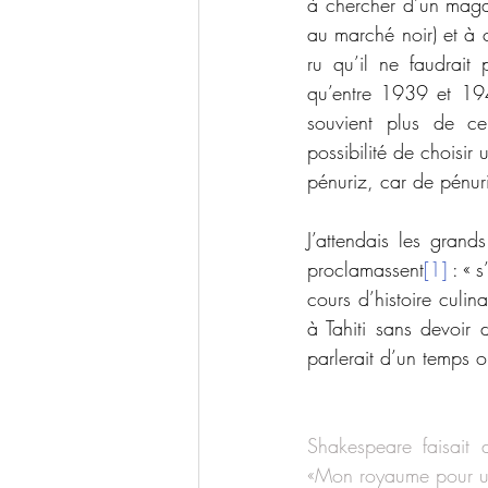
à chercher d’un magas
au marché noir) et à c
ru qu’il ne faudrait
qu’entre 1939 et 1946
souvient plus de ce
possibilité de choisir
pénuriz, car de pénurie
J’attendais les grand
proclamassent
[1]
 : « 
cours d’histoire culi
à Tahiti sans devoir 
parlerait d’un temps 
Shakespeare faisait d
«Mon royaume pour un