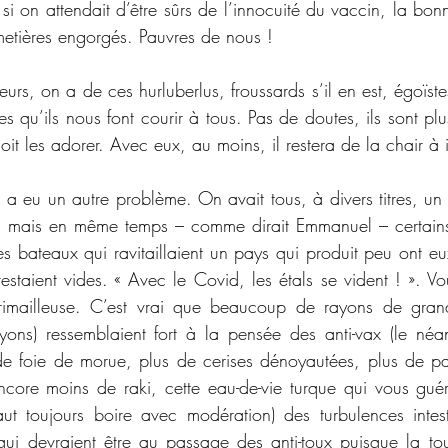
si on attendait d’être sûrs de l’innocuité du vaccin, la bonn
imetières engorgés. Pauvres de nous !
urs, on a de ces hurluberlus, froussards s’il en est, égoïste
es qu’ils nous font courir à tous. Pas de doutes, ils sont p
oit les adorer. Avec eux, au moins, il restera de la chair à i
 a eu un autre problème. On avait tous, à divers titres, un 
, mais en même temps – comme dirait Emmanuel – certains s
bateaux qui ravitaillaient un pays qui produit peu ont eux
restaient vides. « Avec le Covid, les étals se vident ! ». Vo
imailleuse. C’est vrai que beaucoup de rayons de grande
ons) ressemblaient fort à la pensée des anti-vax (le néan
 de foie de morue, plus de cerises dénoyautées, plus de p
ncore moins de raki, cette eau-de-vie turque qui vous guér
faut toujours boire avec modération) des turbulences intes
(qui devraient être au passage des anti-toux puisque la toux