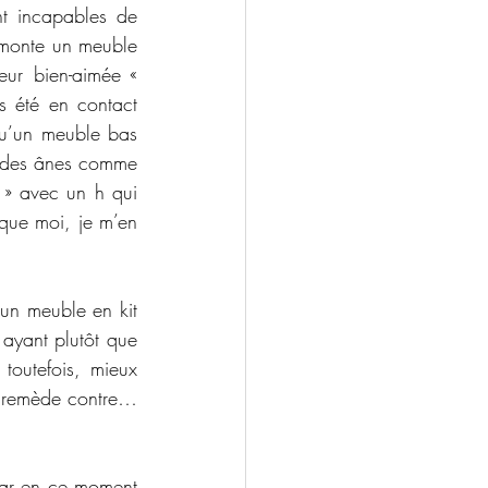
t incapables de 
 monte un meuble 
ur bien-aimée « 
s été en contact 
qu’un meuble bas 
e des ânes comme 
h » avec un h qui 
 que moi, je m’en 
 un meuble en kit 
ayant plutôt que 
outefois, mieux 
n remède contre… 
car en ce moment 