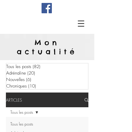
Mon
actualité
Tous les posts
(82)
82 posts
Adrénaline
(20)
20 posts
Nouvelles
(6)
6 posts
Chroniques
(10)
10 posts
ARTICLES
Tous les posts
Tous les posts