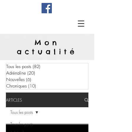
Mon
actualité
Tous les posts
(82)
82 posts
Adrénaline
(20)
20 posts
Nouvelles
(6)
6 posts
Chroniques
(10)
10 posts
ARTICLES
Tous les posts
Tous les posts