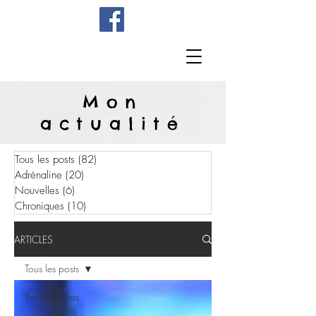
Mon
actualité
Tous les posts
(82)
82 posts
Adrénaline
(20)
20 posts
Nouvelles
(6)
6 posts
Chroniques
(10)
10 posts
ARTICLES
Tous les posts
Tous les posts