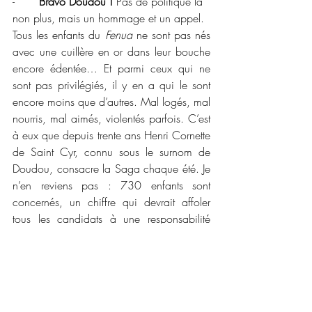
-       
Bravo Doudou ! 
Pas de politique là 
non plus, mais un hommage et un appel.
Tous les enfants du 
Fenua
 ne sont pas nés 
avec une cuillère en or dans leur bouche 
encore édentée… Et parmi ceux qui ne 
sont pas privilégiés, il y en a qui le sont 
encore moins que d’autres. Mal logés, mal 
nourris, mal aimés, violentés parfois. C’est 
à eux que depuis trente ans Henri Cornette 
de Saint Cyr, connu sous le surnom de 
Doudou, consacre la Saga chaque été. Je 
n’en reviens pas : 730 enfants sont 
concernés, un chiffre qui devrait affoler 
tous les candidats à une responsabilité 
politique. Je lis que le but de l’opération 
est de retisser (j’écrirais plutôt tisser) un lien 
entre « les enfants en souffrance et la 
société ». Quel programme ! Alors, il faut 
que la saga citée soit un succès. Chacun 