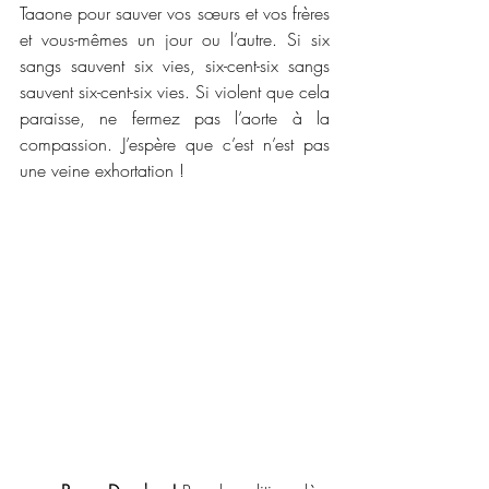
Taaone pour sauver vos sœurs et vos frères 
et vous-mêmes un jour ou l’autre. Si six 
sangs sauvent six vies, six-cent-six sangs 
sauvent six-cent-six vies. Si violent que cela 
paraisse, ne fermez pas l’aorte à la 
compassion. J’espère que c’est n’est pas 
une veine exhortation !