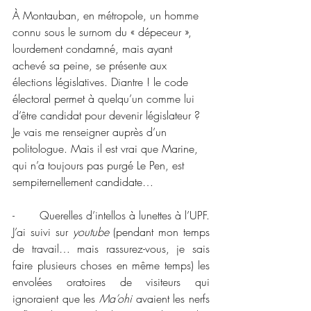
À Montauban, en métropole, un homme 
connu sous le surnom du « dépeceur », 
lourdement condamné, mais ayant 
achevé sa peine, se présente aux 
élections législatives. Diantre ! le code 
électoral permet à quelqu’un comme lui 
d’être candidat pour devenir législateur ? 
Je vais me renseigner auprès d’un 
politologue. Mais il est vrai que Marine, 
qui n’a toujours pas purgé Le Pen, est 
sempiternellement candidate…
-       Querelles d’intellos à lunettes à l’UPF. 
J’ai suivi sur 
youtube
 (pendant mon temps 
de travail… mais rassurez-vous, je sais 
faire plusieurs choses en même temps) les 
envolées oratoires de visiteurs qui 
ignoraient que les 
Ma’ohi 
avaient les nerfs 