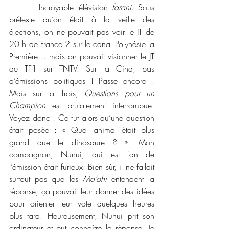
-       Incroyable télévision 
farani
. Sous 
prétexte qu’on était à la veille des 
élections, on ne pouvait pas voir le JT de 
20 h de France 2 sur le canal Polynésie la 
Première… mais on pouvait visionner le JT 
de TF1 sur TNTV. Sur la Cinq, pas 
d’émissions politiques ! Passe encore ! 
Mais sur la Trois, 
Questions pour un 
Champion
 est brutalement interrompue. 
Voyez donc ! Ce fut alors qu’une question 
était posée : « Quel animal était plus 
grand que le dinosaure ? ». Mon 
compagnon, Nunui, qui est fan de 
l’émission était furieux. Bien sûr, il ne fallait 
surtout pas que les 
Ma’ohi
 entendent la 
réponse, ça pouvait leur donner des idées 
pour orienter leur vote quelques heures 
plus tard. Heureusement, Nunui prit son 
ordinateur et put connaître la réponse. Je 