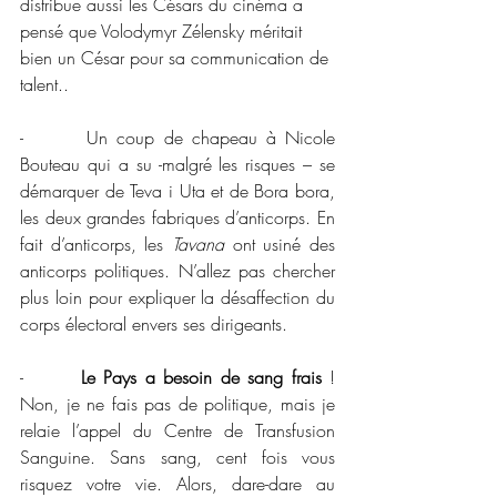
distribue aussi les Césars du cinéma a 
pensé que Volodymyr Zélensky méritait 
bien un César pour sa communication de 
talent..
-       Un coup de chapeau à Nicole 
Bouteau qui a su -malgré les risques – se 
démarquer de Teva i Uta et de Bora bora, 
les deux grandes fabriques d’anticorps. En 
fait d’anticorps, les 
Tavana
 ont usiné des 
anticorps politiques. N’allez pas chercher 
plus loin pour expliquer la désaffection du 
corps électoral envers ses dirigeants.
-       
Le Pays a besoin de sang frais
 ! 
Non, je ne fais pas de politique, mais je 
relaie l’appel du Centre de Transfusion 
Sanguine. Sans sang, cent fois vous 
risquez votre vie. Alors, dare-dare au 