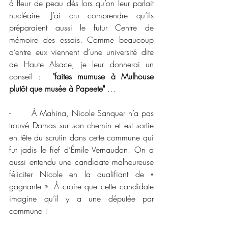
à fleur de peau dès lors qu’on leur parlait 
nucléaire. J’ai cru comprendre qu’ils 
préparaient aussi le futur Centre de 
mémoire des essais. Comme beaucoup 
d’entre eux viennent d’une université dite 
de Haute Alsace, je leur donnerai un 
conseil : 
 "faites mumuse à Mulhouse 
plutôt que musée à Papeete" 
…
-       À Mahina, Nicole Sanquer n’a pas 
trouvé Damas sur son chemin et est sortie 
en tête du scrutin dans cette commune qui 
fut jadis le fief d’Émile Vernaudon. On a 
aussi entendu une candidate malheureuse 
féliciter Nicole en la qualifiant de « 
gagnante ». À croire que cette candidate 
imagine qu’il y a une députée par 
commune ! 